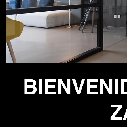
BIENVENI
Z