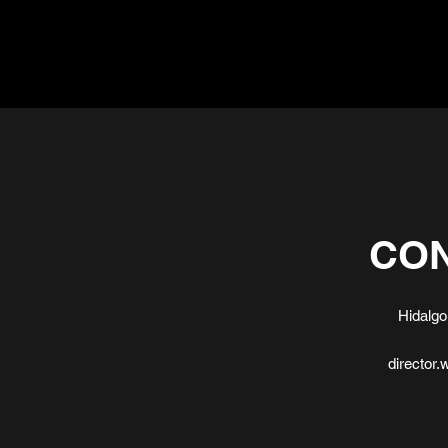
CO
Hidalgo
director